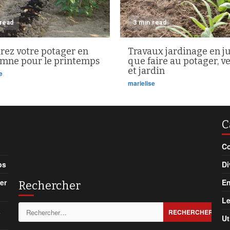
 read
3 min read
rez votre potager en
Travaux jardinage en ju
omne pour le printemps
que faire au potager, v
et jardin
e
marielise
C
Co
ps
Di
er
En
Rechercher
Le
Rechercher :
à
Ut