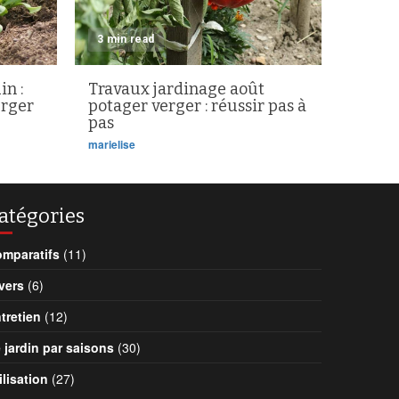
3 min read
in :
Travaux jardinage août
erger
potager verger : réussir pas à
pas
marielise
atégories
mparatifs
(11)
vers
(6)
tretien
(12)
 jardin par saisons
(30)
ilisation
(27)