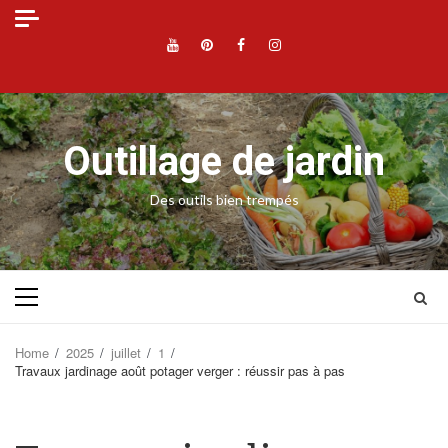
Skip
to
YouTube
Pinterest
Facebook
Instagram
content
Outillage de jardin
Des outils bien trempés
Primary
Menu
Home
2025
juillet
1
Travaux jardinage août potager verger : réussir pas à pas