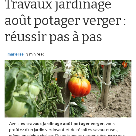
Travaux jardinage
août potager verger :
réussir pas à pas
marielise
3 min read
Avec
les travaux jardinage août potager verger
, vous
profitez d’un jardin verdoyant et de récoltes savoureuses,
même en pleine chaleur. Du potager au verger, découvrez nos