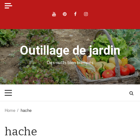
Skip
to
YouTube
Pinterest
Facebook
Instagram
content
Outillage de jardin
Des outils bien trempés
Primary
Menu
Home
hache
hache