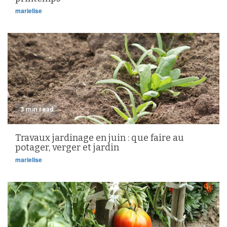
marielise
3 min read
Travaux jardinage en juin : que faire au
potager, verger et jardin
marielise