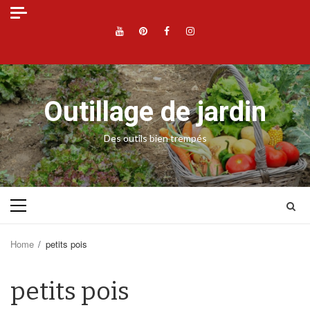
Skip
to
YouTube
Pinterest
Facebook
Instagram
content
Outillage de jardin
Des outils bien trempés
Primary
Menu
Home
petits pois
petits pois