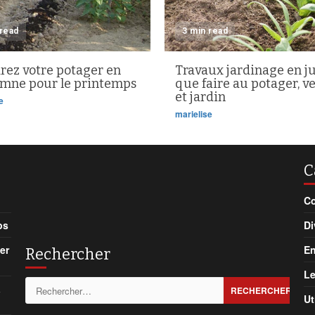
 read
3 min read
rez votre potager en
Travaux jardinage en ju
omne pour le printemps
que faire au potager, v
et jardin
e
marielise
C
Co
ps
Di
er
En
Rechercher
Le
Rechercher :
à
Ut