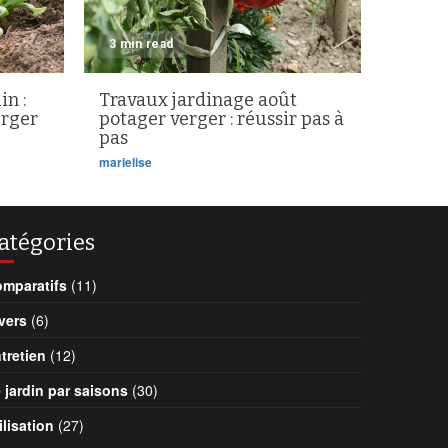
3 min read
in :
Travaux jardinage août
erger
potager verger : réussir pas à
pas
marielise
atégories
mparatifs
(11)
vers
(6)
tretien
(12)
 jardin par saisons
(30)
ilisation
(27)