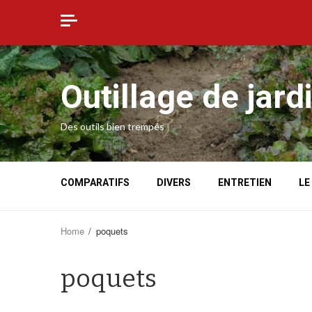
Skip
to
content
Outillage de jard
Des outils bien trempés
COMPARATIFS
DIVERS
ENTRETIEN
LE
Home
poquets
poquets