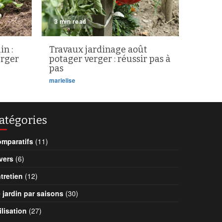
3 min read
in :
Travaux jardinage août
erger
potager verger : réussir pas à
pas
marielise
atégories
mparatifs
(11)
vers
(6)
tretien
(12)
 jardin par saisons
(30)
ilisation
(27)