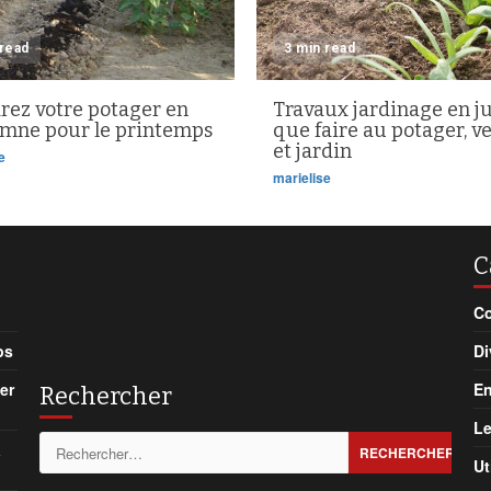
 read
3 min read
rez votre potager en
Travaux jardinage en ju
omne pour le printemps
que faire au potager, v
et jardin
e
marielise
C
Co
ps
Di
er
En
Rechercher
Le
Rechercher :
à
Ut