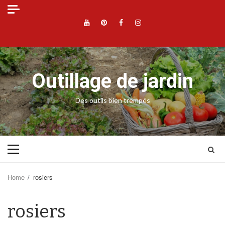
Skip
to
YouTube
Pinterest
Facebook
Instagram
content
Outillage de jardin
Des outils bien trempés
Primary
Menu
Home
rosiers
rosiers