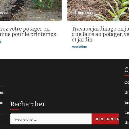
 read
3 min read
rez votre potager en
Travaux jardinage en ju
omne pour le printemps
que faire au potager, v
et jardin
e
marielise
C
Co
ps
Di
er
En
Rechercher
Le
Rechercher :
à
Ut