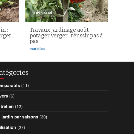
3 min read
in :
Travaux jardinage août
erger
potager verger : réussir pas à
pas
marielise
atégories
mparatifs
(11)
vers
(6)
tretien
(12)
 jardin par saisons
(30)
ilisation
(27)