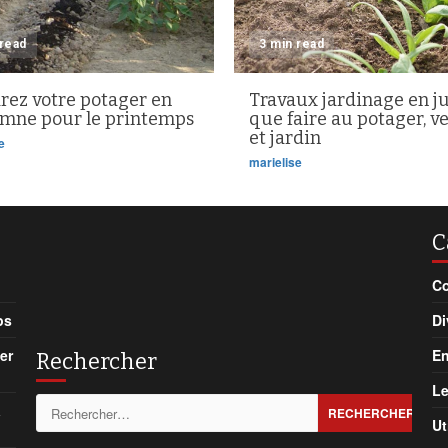
 read
3 min read
rez votre potager en
Travaux jardinage en ju
omne pour le printemps
que faire au potager, v
et jardin
e
marielise
C
Co
ps
Di
er
En
Rechercher
Le
Rechercher :
à
Ut