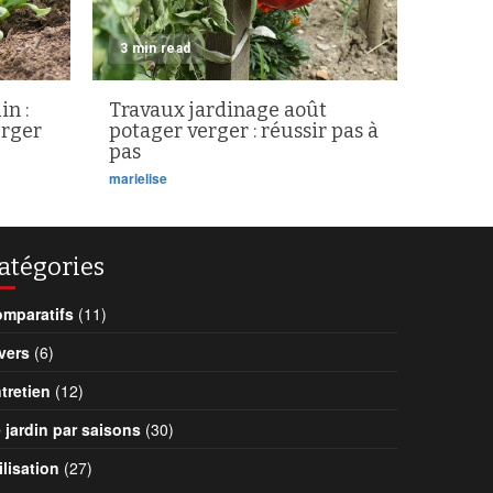
3 min read
in :
Travaux jardinage août
erger
potager verger : réussir pas à
pas
marielise
atégories
mparatifs
(11)
vers
(6)
tretien
(12)
 jardin par saisons
(30)
ilisation
(27)