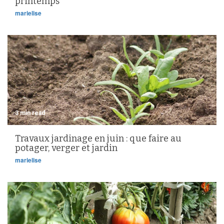
printemps
marielise
3 min read
Travaux jardinage en juin : que faire au
potager, verger et jardin
marielise