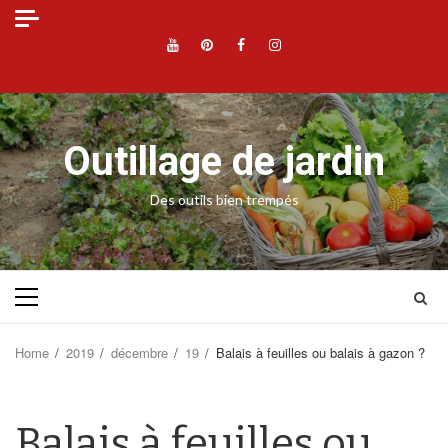
Skip
to
YouTube
Pinterest
Facebook
Instagram
content
Outillage de jardin
Des outils bien trempés
Primary
Menu
Home
2019
décembre
19
Balais à feuilles ou balais à gazon ?
Balais à feuilles ou