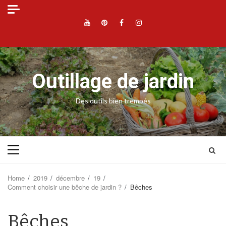
Skip
to
YouTube
Pinterest
Facebook
Instagram
content
Outillage de jardin
Des outils bien trempés
Primary
Menu
Home
2019
décembre
19
Comment choisir une bêche de jardin ?
Bêches
Bêches