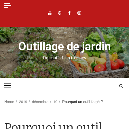
Skip
to
YouTube
Pinterest
Facebook
Instagram
content
Outillage de jardin
Des outils bien trempés
Primary
Menu
Home
2019
décembre
19
Pourquoi un outil forgé ?
Pourquoi un outil