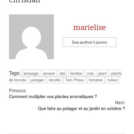
Christian
marielise
See author's posts
Tags:
arrosage
arroser
été
feuilles
mai
plant
plants
de tomate
potager
récolte
Tom Press
tomates
tuteur
Continue
Previous:
Comment multiplier vos plantes aromatiques ?
Reading
Next:
Que faire au potager et au jardin en octobre ?