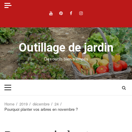
Skip
to
YouTube
Pinterest
Facebook
Instagram
content
Outillage de jardin
Des outils bien trempés
Primary
Menu
Home
2019
décembre
24
Pourquoi planter vos arbres en novembre ?