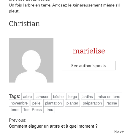
Un fois l’arbre en terre. Arrosez-le généreusement même s’il
pleut.
Christian
marielise
See author's posts
Tags:
arbre
arroser
bêche
forgé
jardins
mise en terre
novembre
pelle
plantation
planter
préparation
racine
terre
Tom Press
trou
Continue
Previous:
Comment élaguer un arbre et à quel moment ?
Reading
Next: