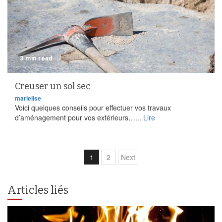
3 min read
Creuser un sol sec
marielise
Voici quelques conseils pour effectuer vos travaux
d’aménagement pour vos extérieurs…...
Lire
Pagination
1
2
Next
des
publications
Articles liés