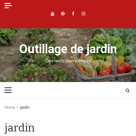
Skip
to
YouTube
Pinterest
Facebook
Instagram
content
Outillage de jardin
Des outils bien trempés
Primary
Menu
Home
jardin
jardin