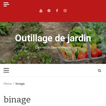
Skip
to
YouTube
Pinterest
Facebook
Instagram
content
Outillage de jardin
Des outils bien trempés
Primary
Menu
Home
binage
binage