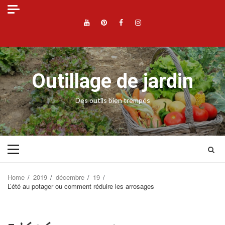
Skip
to
YouTube
Pinterest
Facebook
Instagram
content
Outillage de jardin
Des outils bien trempés
Primary
Menu
Home
2019
décembre
19
L’été au potager ou comment réduire les arrosages