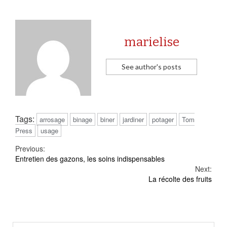
marielise
See author's posts
Tags:
arrosage
binage
biner
jardiner
potager
Tom
Press
usage
Continue
Previous:
Entretien des gazons, les soins indispensables
Reading
Next:
La récolte des fruits