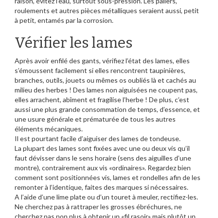
raison, évitez l’eau, surtout sous-pression. Les paliers,
roulements et autres pièces métalliques seraient aussi, petit
à petit, entamés par la corrosion.
Vérifier les lames
Après avoir enfilé des gants, vérifiez l’état des lames, elles
s’émoussent facilement si elles rencontrent taupinières,
branches, outils, jouets ou mêmes os oubliés là et cachés au
milieu des herbes ! Des lames non aiguisées ne coupent pas,
elles arrachent, abîment et fragilise l’herbe ! De plus, c’est
aussi une plus grande consommation de temps, d’essence, et
une usure générale et prématurée de tous les autres
éléments mécaniques.
Il est pourtant facile d’aiguiser des lames de tondeuse.
La plupart des lames sont fixées avec une ou deux vis qu’il
faut dévisser dans le sens horaire (sens des aiguilles d’une
montre), contrairement aux vis «ordinaires». Regardez bien
comment sont positionnées vis, lames et rondelles afin de les
remonter à l’identique, faites des marques si nécessaires.
A l’aide d’une lime plate ou d’un touret à meuler, rectifiez-les.
Ne cherchez pas à rattraper les grosses ébréchures, ne
cherchez pas non plus à obtenir un «fil rasoir» mais plutôt un