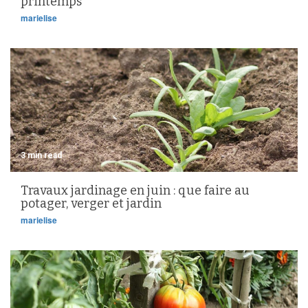
printemps
marielise
3 min read
Travaux jardinage en juin : que faire au
potager, verger et jardin
marielise