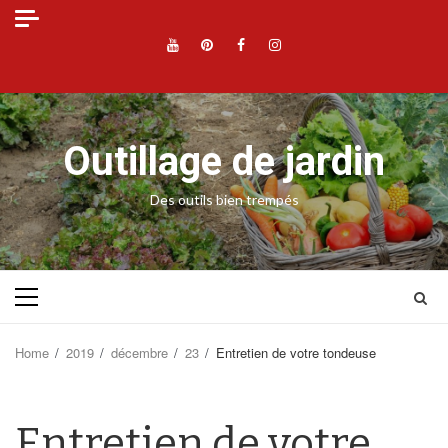
Skip
to
YouTube
Pinterest
Facebook
Instagram
content
Outillage de jardin
Des outils bien trempés
Primary
Menu
Home
2019
décembre
23
Entretien de votre tondeuse
Entretien de votre