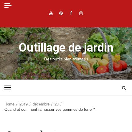
Skip
to
YouTube
Pinterest
Facebook
Instagram
content
Outillage de jardin
Des outils bien trempés
Primary
Menu
Home
2019
décembre
23
Quand et comment ramasser vos pommes de terre ?