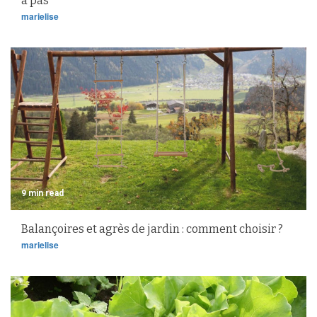
à pas
marielise
9 min read
Balançoires et agrès de jardin : comment choisir ?
marielise